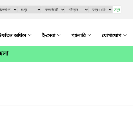
দেখুন
র্ধ্বতন অফিস
ই-সেবা
গ্যালারি
যোগাযোগ
জেলা