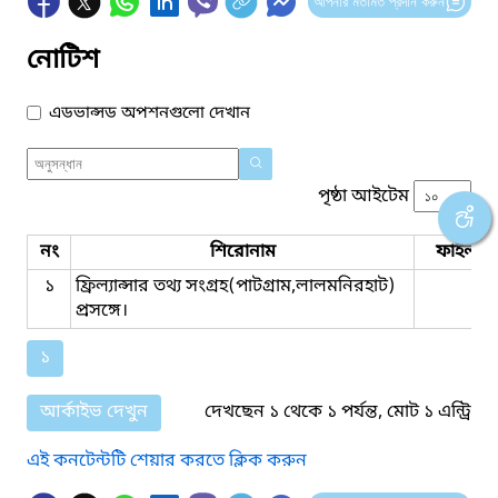
আপনার মতামত প্রদান করুন
নোটিশ
এডভান্সড অপশনগুলো দেখান
পৃষ্ঠা আইটেম
নং
শিরোনাম
ফাইল সম
১
ফ্রিল্যান্সার তথ্য সংগ্রহ(পাটগ্রাম,লালমনিরহাট)
প্রসঙ্গে।
১
আর্কাইভ দেখুন
দেখছেন ১ থেকে ১ পর্যন্ত, মোট ১ এন্ট্রি
এই কনটেন্টটি শেয়ার করতে ক্লিক করুন